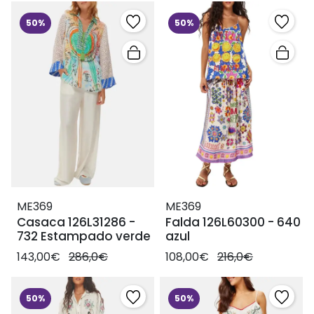
50%
50%
ME369
ME369
Casaca 126L31286 -
Falda 126L60300 - 640
732 Estampado verde
azul
143,00€
286,0€
108,00€
216,0€
50%
50%