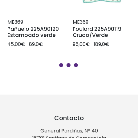
ME369
ME369
Pañuelo 225A90120
Foulard 225A90119
Estampado verde
Crudo/Verde
45,00€
89,0€
95,00€
189,0€
Contacto
General Pardiñas, Nº 40