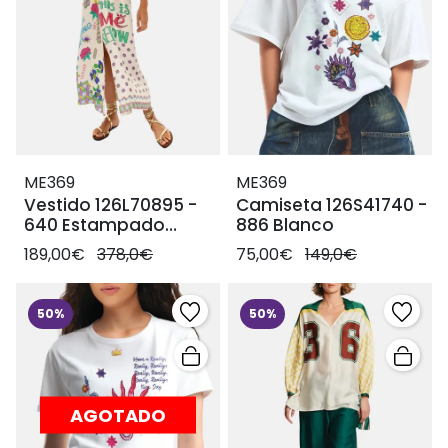
ME369
ME369
Vestido 126L70895 -
Camiseta 126S41740 -
640 Estampado
886 Blanco
crema
189,00€
378,0€
75,00€
149,0€
50%
50%
AGOTADO