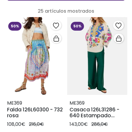
25 artículos mostrados
50%
50%
ME369
ME369
Falda 126L60300 - 732
Casaca 126L31286 -
rosa
640 Estampado
crema
108,00€
216,0€
143,00€
286,0€