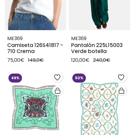
ME369
ME369
Camiseta 126S41817 -
Pantalón 225L15003
710 Crema
Verde botella
75,00€
149,0€
120,00€
240,0€
49%
50%