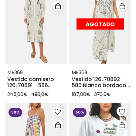
AGOTADO
ME369
ME369
Vestido camisero
Vestido 126L70892 -
126L70891 - 586
586 Blanco bordado
Bordado colores
colores
245,00€
490,0€
187,00€
373,0€
50%
50%