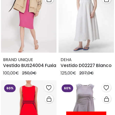
BRAND UNIQUE
DEHA
Vestido BUS24004 Fuxia
Vestido D02227 Blanco
100,00€
250,0€
125,00€
207,0€
60%
60%