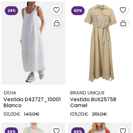
29%
60%
DEHA
BRAND UNIQUE
Vestido D42727_10001
Vestido BUS25758
Blanco
Camel
101,00€
143,0€
105,00€
261,0€
50%
60%