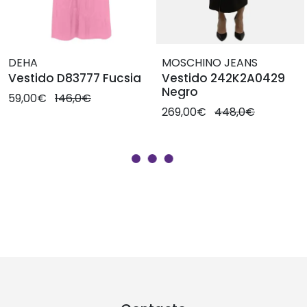
DEHA
MOSCHINO JEANS
Vestido D83777 Fucsia
Vestido 242K2A0429
Negro
59,00€
146,0€
269,00€
448,0€