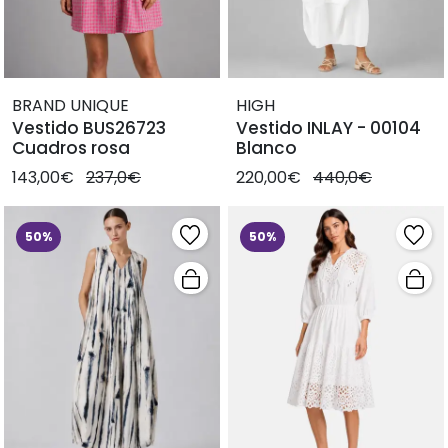
BRAND UNIQUE
HIGH
Vestido BUS26723
Vestido INLAY - 00104
Cuadros rosa
Blanco
143,00€
237,0€
220,00€
440,0€
50%
50%