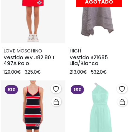
AGOTADO
LOVE MOSCHINO
HIGH
Vestido WV J82 80 T
Vestido S21685
497A Rojo
Lila/Blanco
129,00€
325,0€
213,00€
532,0€
63%
60%