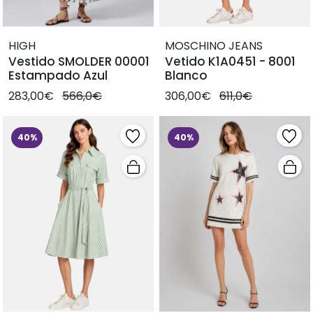
HIGH
MOSCHINO JEANS
Vestido SMOLDER 00001
Vetido K1A0451 - 8001
Estampado Azul
Blanco
283,00€
566,0€
306,00€
611,0€
40%
40%