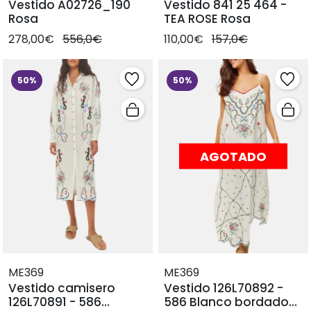
Vestido A02726_190
Vestido 841 25 464 -
Rosa
TEA ROSE Rosa
278,00€
556,0€
110,00€
157,0€
50%
50%
AGOTADO
ME369
ME369
Vestido camisero
Vestido 126L70892 -
126L70891 - 586
586 Blanco bordado