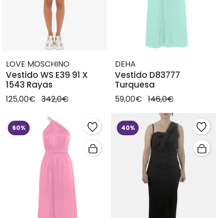
LOVE MOSCHINO
DEHA
Vestido WS E39 91 X
Vestido D83777
1543 Rayas
Turquesa
125,00€
342,0€
59,00€
146,0€
60%
40%