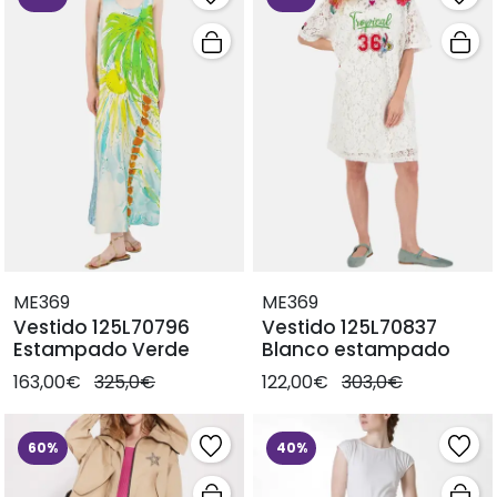
ME369
ME369
Vestido 125L70796
Vestido 125L70837
Estampado Verde
Blanco estampado
163,00€
325,0€
122,00€
303,0€
60%
40%