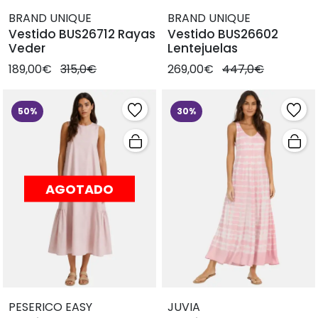
BRAND UNIQUE
BRAND UNIQUE
Vestido BUS26712 Rayas
Vestido BUS26602
Veder
Lentejuelas
189,00€
315,0€
269,00€
447,0€
50%
30%
AGOTADO
PESERICO EASY
JUVIA