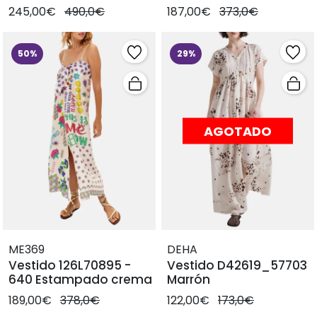
Bordado colores
colores
245,00€
490,0€
187,00€
373,0€
50%
29%
AGOTADO
ME369
DEHA
Vestido 126L70895 -
Vestido D42619_57703
640 Estampado crema
Marrón
189,00€
378,0€
122,00€
173,0€