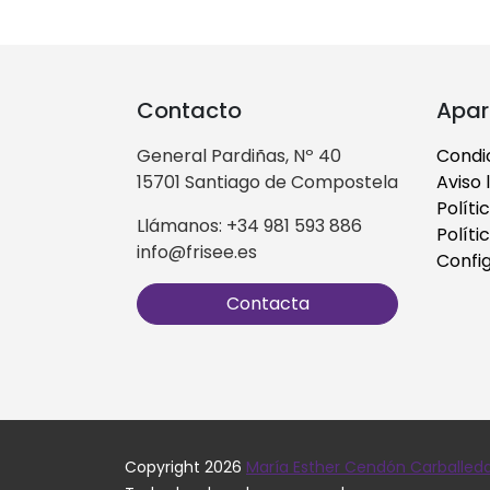
Contacto
Apar
General Pardiñas, Nº 40
Condi
15701 Santiago de Compostela
Aviso 
Políti
Llámanos: +34 981 593 886
Políti
info@frisee.es
Confi
Contacta
Copyright 2026
María Esther Cendón Carballed