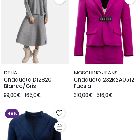
DEHA
MOSCHINO JEANS
Chaqueta D12820
Chaqueta 232K2A0512
Blanco/Gris
Fucsia
99,00€
165,0€
310,00€
516,0€
40%