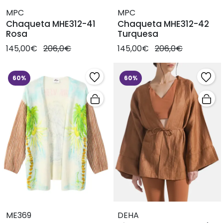
MPC
MPC
Chaqueta MHE312-41
Chaqueta MHE312-42
Rosa
Turquesa
145,00€
206,0€
145,00€
206,0€
60%
60%
ME369
DEHA