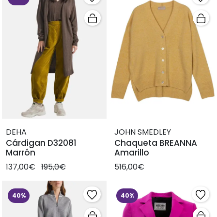
DEHA
JOHN SMEDLEY
Cárdigan D32081
Chaqueta BREANNA
Marrón
Amarillo
137,00€
195,0€
516,00€
40%
40%