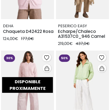
DEHA
PESERICO EASY
Chaqueta D42422 Rosa
Echarpe/Chaleco
A31537C0_946 Camel
124,00€
177,0€
219,00€
437,0€
30%
50%
DISPONIBLE
PROXIMAMENTE