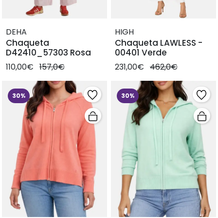
DEHA
HIGH
Chaqueta
Chaqueta LAWLESS -
D42410_57303 Rosa
00401 Verde
110,00€
157,0€
231,00€
462,0€
30%
30%