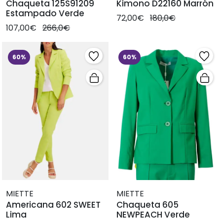
Chaqueta 125S91209
Kimono D22160 Marrón
Estampado Verde
72,00€
180,0€
107,00€
266,0€
60%
60%
MIETTE
MIETTE
Americana 602 SWEET
Chaqueta 605
Lima
NEWPEACH Verde