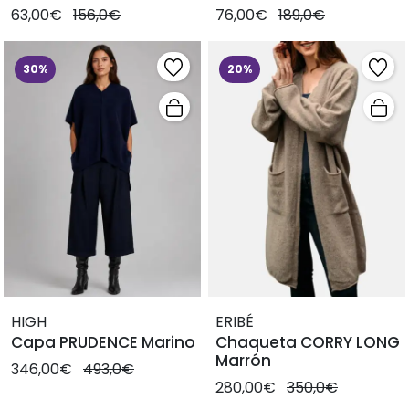
63,00€
156,0€
76,00€
189,0€
30%
20%
HIGH
ERIBÉ
Capa PRUDENCE Marino
Chaqueta CORRY LONG
Marrón
346,00€
493,0€
280,00€
350,0€