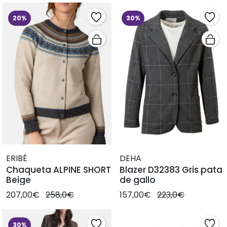
20%
30%
ERIBÉ
DEHA
Chaqueta ALPINE SHORT
Blazer D32383 Gris pata
Beige
de gallo
207,00€
258,0€
157,00€
223,0€
30%