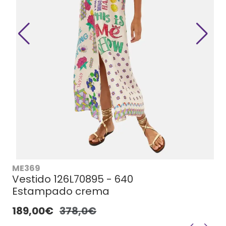
ME369
Vestido 126L70895 - 640
Estampado crema
189,00€
378,0€