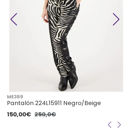
ME369
Pantalón 224L15911 Negro/Beige
150,00€
250,0€