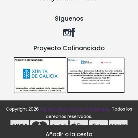
Síguenos
Proyecto Cofinanciado
Copyright 2026
María Esther Cendón Carballeda
. Todos los
derechos reservados.
Desarrollado por
MEIGASOFT
. Tecnología