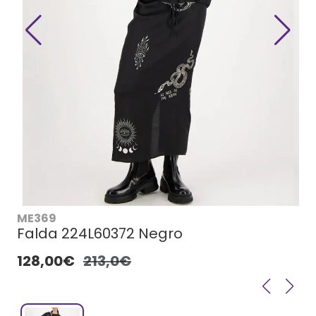
ME369
Falda 224L60372 Negro
128,00€
213,0€