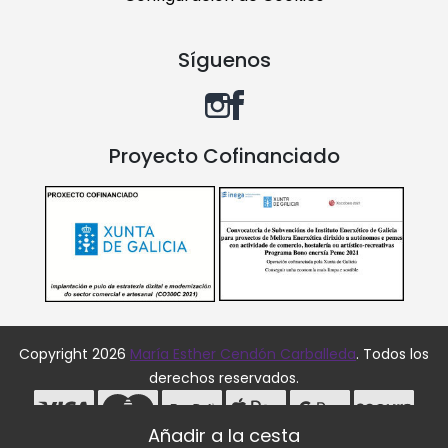
Síguenos
Proyecto Cofinanciado
Copyright 2026
María Esther Cendón Carballeda
. Todos los
derechos reservados.
Desarrollado por
MEIGASOFT
. Tecnología