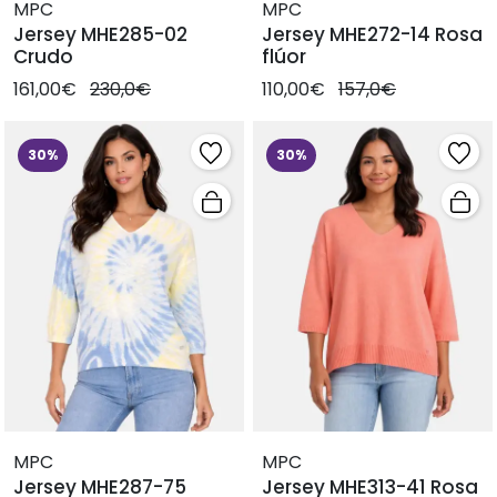
MPC
MPC
Jersey MHE285-02
Jersey MHE272-14 Rosa
Crudo
flúor
161,00€
230,0€
110,00€
157,0€
30%
30%
MPC
MPC
Jersey MHE287-75
Jersey MHE313-41 Rosa