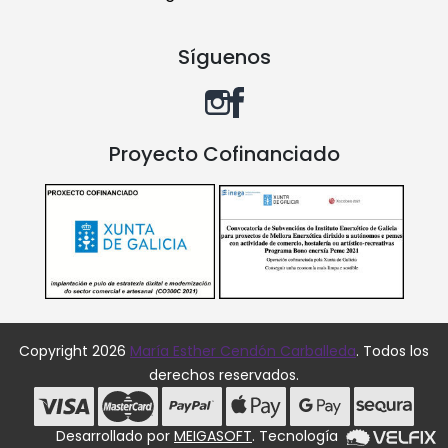
Síguenos
Proyecto Cofinanciado
Copyright 2026
María Esther Cendón Carballeda
. Todos los
derechos reservados.
Desarrollado por
MEIGASOFT
. Tecnología