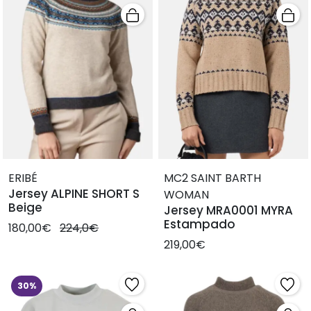
ERIBÉ
MC2 SAINT BARTH
Jersey ALPINE SHORT S
WOMAN
Beige
Jersey MRA0001 MYRA
Estampado
180,00€
224,0€
219,00€
30%