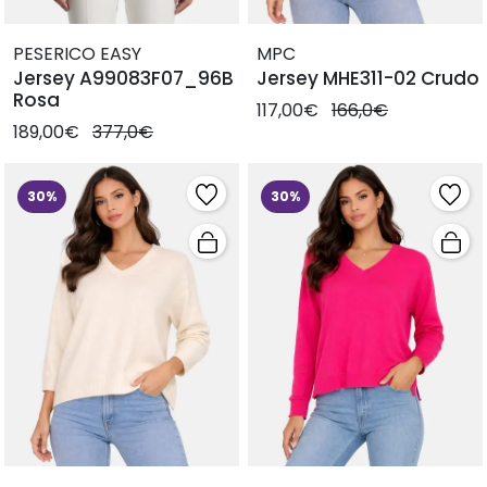
PESERICO EASY
MPC
Jersey A99083F07_96B
Jersey MHE311-02 Crudo
Rosa
117,00€
166,0€
189,00€
377,0€
30%
30%