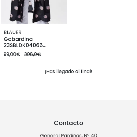
BLAUER
Gabardina
23SBLDK04066
Negro/Lunares
99,00€
308,0€
¡Has llegado al final!
Contacto
General Pardiñas, Nº 40