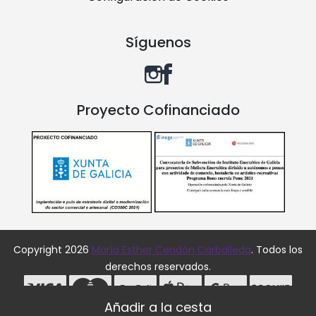
Síguenos
Proyecto Cofinanciado
Copyright 2026
María Esther Cendón Carballeda
. Todos los
derechos reservados.
Desarrollado por
MEIGASOFT
. Tecnología