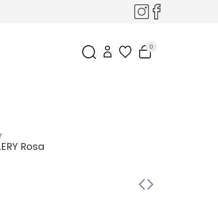
0
Y
LERY Rosa