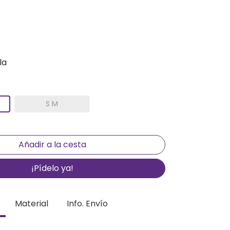
la
S M
¡Pídelo ya!
Material
Info. Envío