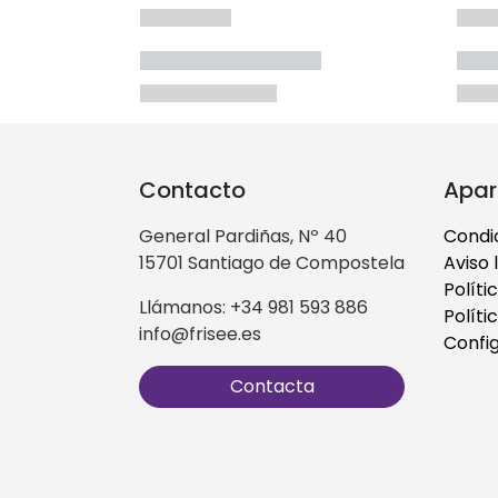
Contacto
Apar
General Pardiñas, Nº 40
Condi
15701 Santiago de Compostela
Aviso 
Políti
Llámanos: +34 981 593 886
Políti
info@frisee.es
Confi
Contacta