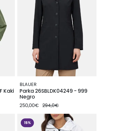
BLAUER
F Kaki
Parka 26SBLDK04249 - 999
Negro
250,00€
294,0€
15%