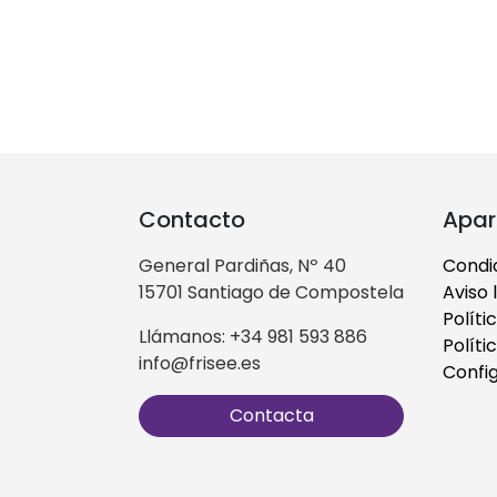
Contacto
Apar
General Pardiñas, Nº 40
Condi
15701 Santiago de Compostela
Aviso 
Políti
Llámanos: +34 981 593 886
Políti
info@frisee.es
Confi
Contacta