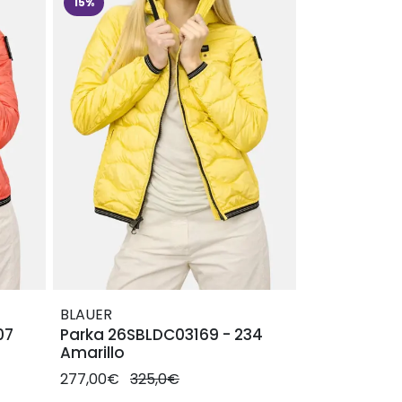
15%
BLAUER
07
Parka 26SBLDC03169 - 234
Amarillo
277,00€
325,0€