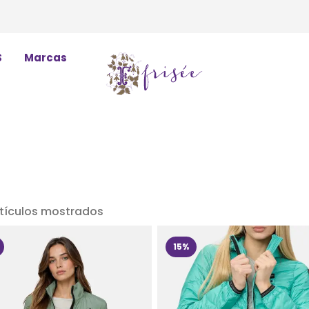
S
Marcas
rtículos mostrados
15%