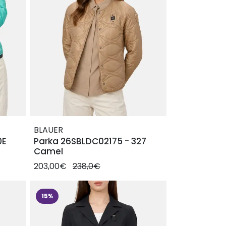
BLAUER
0E
Parka 26SBLDC02175 - 327
Camel
203,00€
238,0€
15%