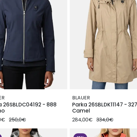
ER
BLAUER
a 26SBLDC04192 - 888
Parka 26SBLDK11147 - 32
no
Camel
00€
250,0€
284,00€
334,0€