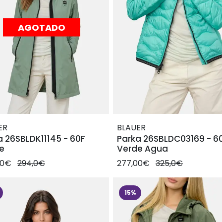
AGOTADO
ER
BLAUER
a 26SBLDK11145 - 60F
Parka 26SBLDC03169 - 6
e
Verde Agua
00€
294,0€
277,00€
325,0€
15%