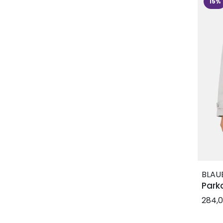
15%
BLAU
Parka
284,