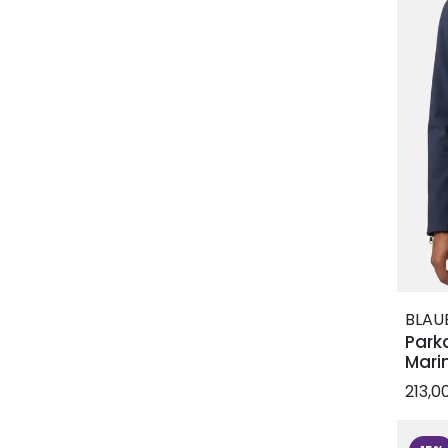
BLAU
Park
Mari
213,