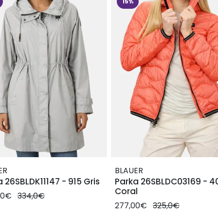
15%
ER
BLAUER
 26SBLDK11147 - 915 Gris
Parka 26SBLDC03169 - 4
Coral
00€
334,0€
277,00€
325,0€