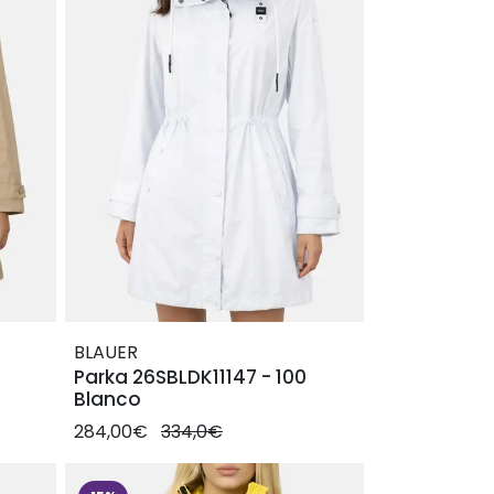
BLAUER
7
Parka 26SBLDK11147 - 100
Blanco
284,00€
334,0€