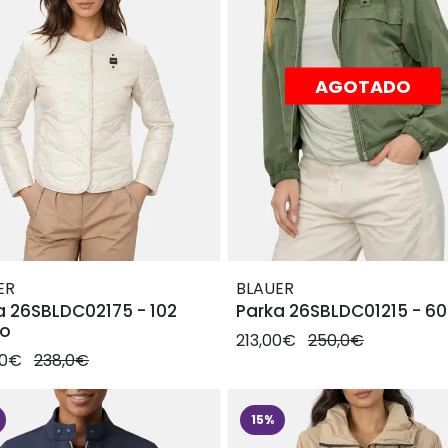
AGOTADO
ER
BLAUER
a 26SBLDC02175 - 102
Parka 26SBLDC01215 - 60
do
213,00€
250,0€
00€
238,0€
15%