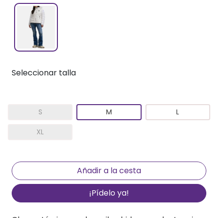
Seleccionar talla
S
M
L
XL
¡Pídelo ya!