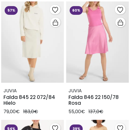
57%
60%
JUVIA
JUVIA
Falda 845 22 072/84
Falda 846 22 150/78
Hielo
Rosa
79,00€
183,0€
55,00€
137,0€
54%
39%