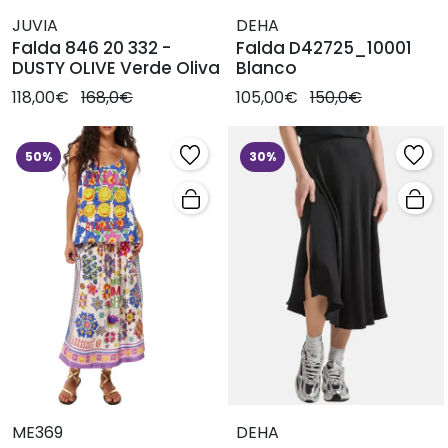
JUVIA
DEHA
Falda 846 20 332 -
Falda D42725_10001
DUSTY OLIVE Verde Oliva
Blanco
118,00€
168,0€
105,00€
150,0€
50%
30%
ME369
DEHA