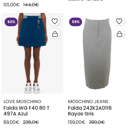
101,00€
144,0€
62%
59%
LOVE MOSCHINO
MOSCHINO JEANS
Falda WG F40 80 T
Falda 242K2A0116
497A Azul
Rayas Gris
89,00€
236,0€
159,00€
390,0€