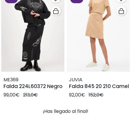
ME369
JUVIA
Falda 224L60372 Negro
Falda 845 20 210 Camel
99,00€
213,0€
92,00€
152,0€
¡Has llegado al final!