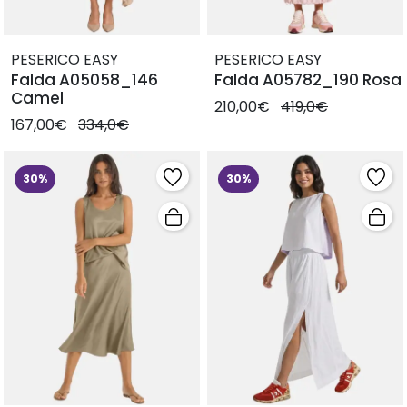
PESERICO EASY
PESERICO EASY
Falda A05058_146
Falda A05782_190 Rosa
Camel
210,00€
419,0€
167,00€
334,0€
30%
30%