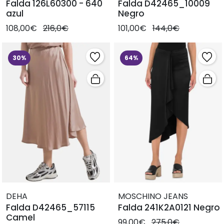
Falda 126L60300 - 640
Falda D42465_10009
azul
Negro
108,00€
216,0€
101,00€
144,0€
30%
64%
DEHA
MOSCHINO JEANS
Falda D42465_57115
Falda 241K2A0121 Negro
Camel
99,00€
275,0€