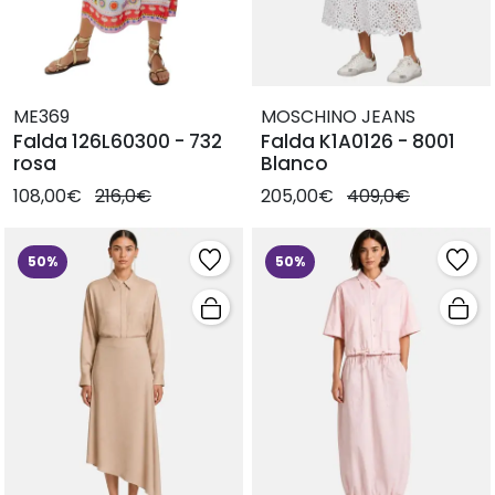
ME369
MOSCHINO JEANS
Falda 126L60300 - 732
Falda K1A0126 - 8001
rosa
Blanco
108,00€
216,0€
205,00€
409,0€
50%
50%