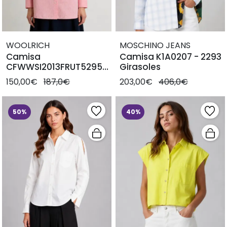
WOOLRICH
MOSCHINO JEANS
Camisa
Camisa K1A0207 - 2293
CFWWSI2013FRUT5295
Girasoles
Rosa
150,00€
187,0€
203,00€
406,0€
50%
40%