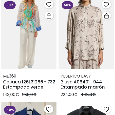
50%
50%
ME369
PESERICO EASY
Casaca 126L31286 - 732
Blusa A06401_944
Estampado verde
Estampado marrón
143,00€
286,0€
224,00€
448,0€
40%