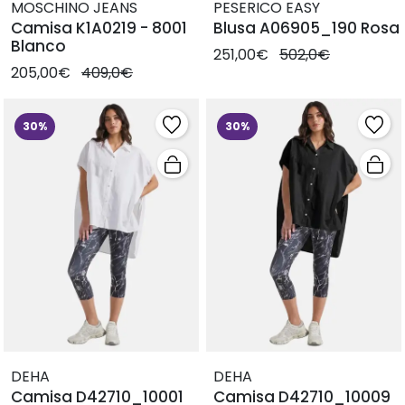
MOSCHINO JEANS
PESERICO EASY
Camisa K1A0219 - 8001
Blusa A06905_190 Rosa
Blanco
251,00€
502,0€
205,00€
409,0€
30%
30%
DEHA
DEHA
Camisa D42710_10001
Camisa D42710_10009