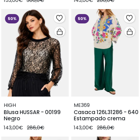
153,00€
306,0€
143,00€
286,0€
50%
50%
HIGH
ME369
Blusa HUSSAR - 00199
Casaca 126L31286 - 640
Negro
Estampado crema
143,00€
286,0€
143,00€
286,0€