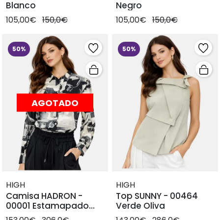
Blanco
Negro
105,00€
150,0€
105,00€
150,0€
50%
50%
AGOTADO
HIGH
HIGH
Camisa HADRON -
Top SUNNY - 00464
00001 Estamapado
Verde Oliva
negro