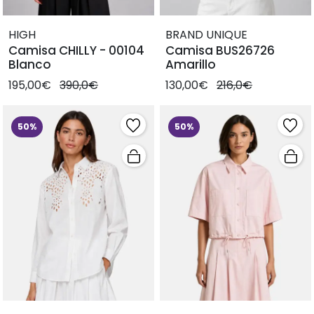
HIGH
BRAND UNIQUE
Camisa CHILLY - 00104
Camisa BUS26726
Blanco
Amarillo
195,00€
390,0€
130,00€
216,0€
50%
50%