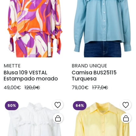
MIETTE
BRAND UNIQUE
Blusa 109 VESTAL
Camisa BUS25115
Estampado morado
Turquesa
49,00€
120,0€
79,00€
177,0€
50%
64%