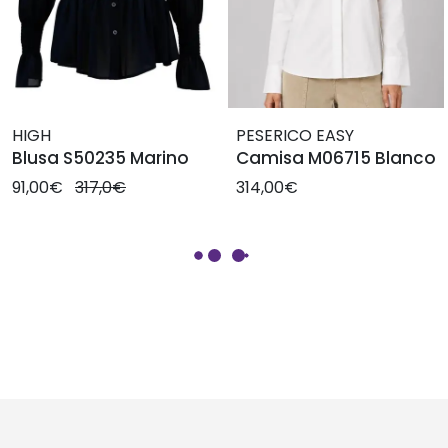
HIGH
PESERICO EASY
Blusa S50235 Marino
Camisa M06715 Blanco
91,00€
317,0€
314,00€