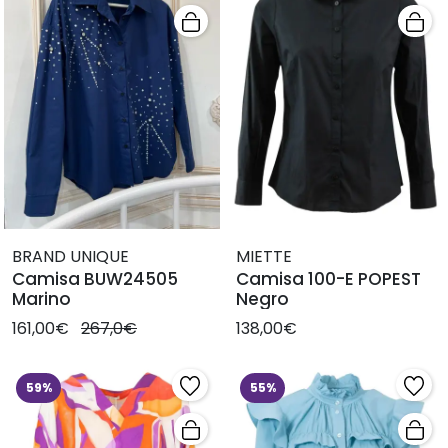
BRAND UNIQUE
MIETTE
Camisa BUW24505
Camisa 100-E POPEST
Marino
Negro
161,00€
267,0€
138,00€
59%
55%