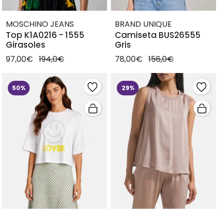
MOSCHINO JEANS
BRAND UNIQUE
Top K1A0216 - 1555
Camiseta BUS26555
Girasoles
Gris
97,00€
194,0€
78,00€
156,0€
50%
29%