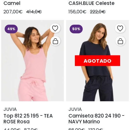
Camel
CASH.BLUE Celeste
207,00€
414,0€
156,00€
222,0€
49%
50%
AGOTADO
JUVIA
JUVIA
Top 812 25 195 - TEA
Camiseta 820 24 190 -
ROSE Rosa
NAVY Marino