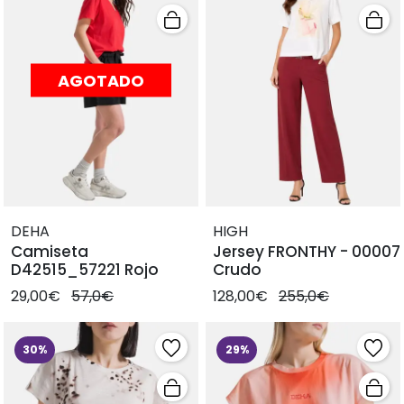
AGOTADO
DEHA
HIGH
Camiseta
Jersey FRONTHY - 00007
D42515_57221 Rojo
Crudo
29,00€
57,0€
128,00€
255,0€
30%
29%