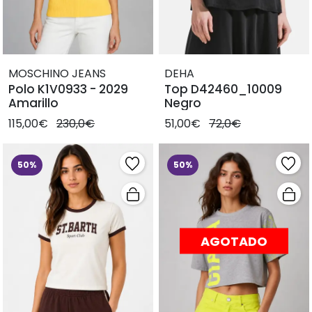
MOSCHINO JEANS
DEHA
Polo K1V0933 - 2029
Top D42460_10009
Amarillo
Negro
115,00€
230,0€
51,00€
72,0€
50%
50%
AGOTADO