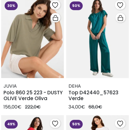
30%
50%
JUVIA
DEHA
Polo 860 25 223 - DUSTY
Top D42440_57623
OLIVE Verde Oliva
Verde
156,00€
222,0€
34,00€
68,0€
49%
50%