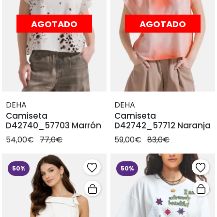
AGOTADO
AGOTADO
DEHA
DEHA
Camiseta
Camiseta
D42740_57703 Marrón
D42742_57712 Naranja
54,00€
77,0€
59,00€
83,0€
50%
50%