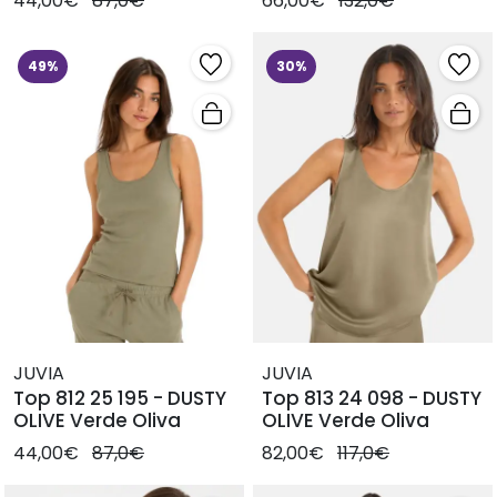
44,00€
87,0€
66,00€
132,0€
49%
30%
JUVIA
JUVIA
Top 812 25 195 - DUSTY
Top 813 24 098 - DUSTY
OLIVE Verde Oliva
OLIVE Verde Oliva
44,00€
87,0€
82,00€
117,0€