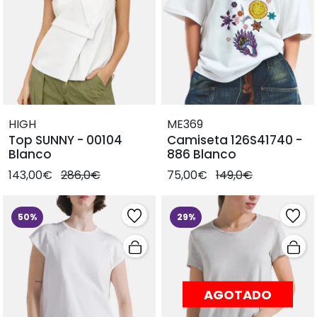
HIGH
ME369
Top SUNNY - 00104
Camiseta 126S41740 -
Blanco
886 Blanco
143,00€
286,0€
75,00€
149,0€
50%
29%
AGOTADO