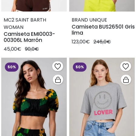
MC2 SAINT BARTH
BRAND UNIQUE
Camiseta BUS26501 Gris
WOMAN
lima
Camiseta EMI0003-
00306L Marrón
123,00€
246,0€
45,00€
90,0€
50%
50%