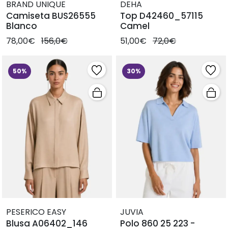
BRAND UNIQUE
DEHA
Camiseta BUS26555
Top D42460_57115
Blanco
Camel
78,00€
156,0€
51,00€
72,0€
50%
30%
PESERICO EASY
JUVIA
Blusa A06402_146
Polo 860 25 223 -