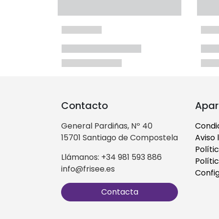
Contacto
Apar
General Pardiñas, Nº 40
Condi
15701 Santiago de Compostela
Aviso 
Políti
Llámanos: +34 981 593 886
Políti
info@frisee.es
Confi
Contacta