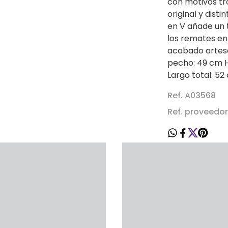
con motivos tr
original y disti
en V añade un 
los remates en
acabado artesa
pecho: 49 cm 
Largo total: 52
Ref. A03568
Ref. proveedo