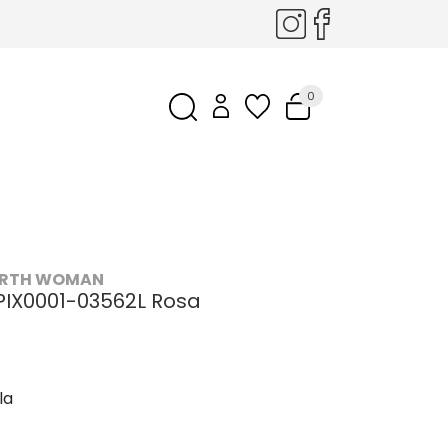
0
ARTH WOMAN
PIX0001-03562L Rosa
la