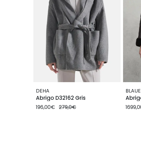
DEHA
BLAUE
Abrigo D32162 Gris
Abrig
196,00€
279,0€
1699,