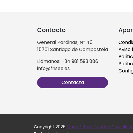
Contacto
Apar
General Pardiñas, Nº 40
Condi
15701 Santiago de Compostela
Aviso 
Políti
Llámanos: +34 981 593 886
Políti
info@frisee.es
Confi
Contacta
Copyright 2026
María Esther Cendón Carballed