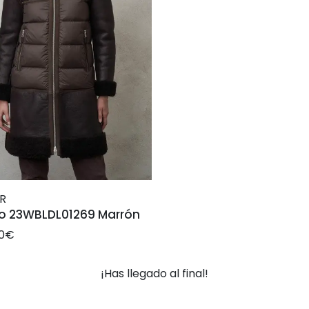
R
o 23WBLDL01269 Marrón
00€
¡Has llegado al final!