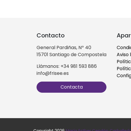
Contacto
Apar
General Pardiñas, Nº 40
Condi
15701 Santiago de Compostela
Aviso 
Políti
Llámanos: +34 981 593 886
Políti
info@frisee.es
Confi
Contacta
Copyright 2026
María Esther Cendón Carballed