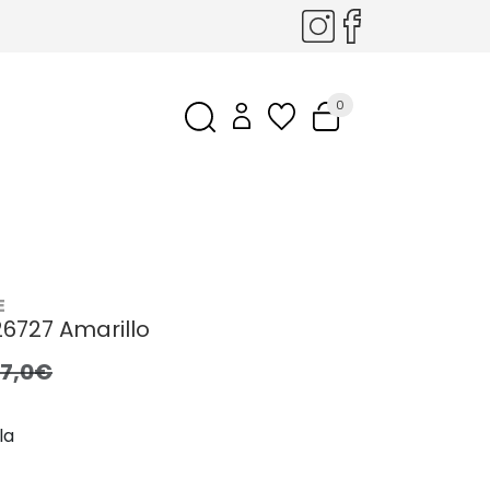
0
E
6727 Amarillo
7,0€
la