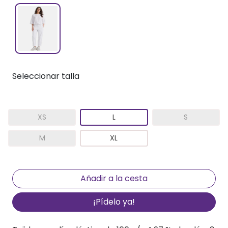
Seleccionar talla
XS
L
S
M
XL
¡Pídelo ya!