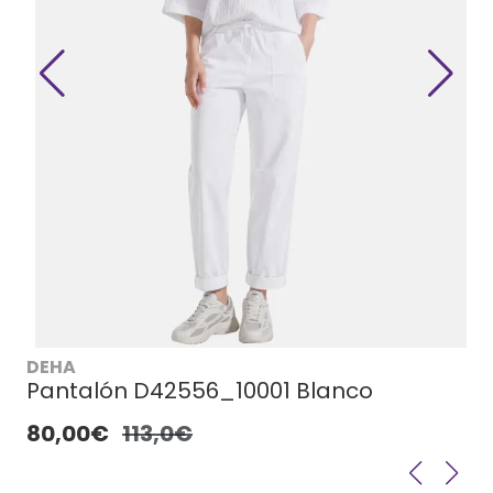
DEHA
Pantalón D42556_10001 Blanco
80,00€
113,0€