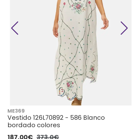
ME369
Vestido 126L70892 - 586 Blanco
bordado colores
187,00€
373,0€