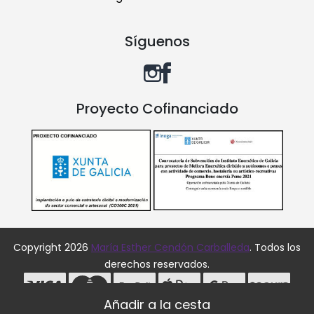
Síguenos
Proyecto Cofinanciado
Copyright 2026
María Esther Cendón Carballeda
. Todos los
derechos reservados.
Desarrollado por
MEIGASOFT
. Tecnología