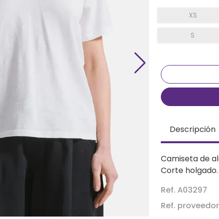
XS
S
Descripción
Camiseta de al
Corte holgado.
Ref. A03297
Ref. proveedo