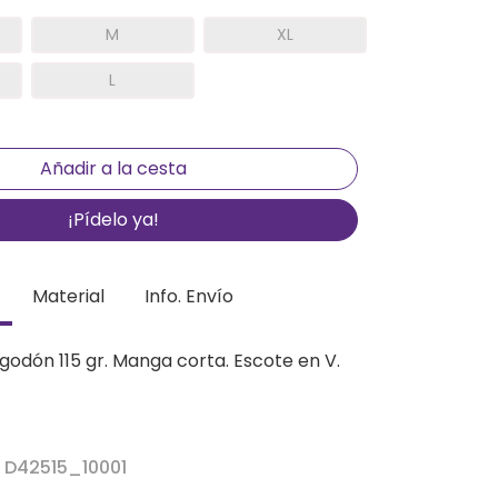
M
XL
L
¡Pídelo ya!
Material
Info. Envío
godón 115 gr. Manga corta. Escote en V.
r D42515_10001