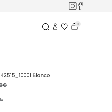
0
42515_10001 Blanco
,0€
la