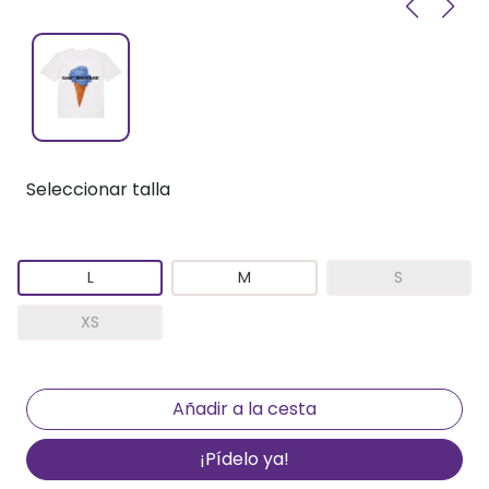
Seleccionar talla
L
M
S
XS
¡Pídelo ya!