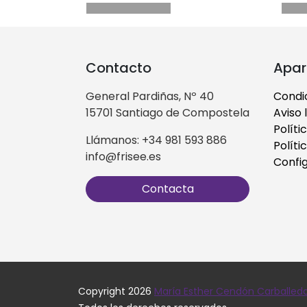
Contacto
Apar
General Pardiñas, Nº 40
Condi
15701 Santiago de Compostela
Aviso 
Políti
Llámanos: +34 981 593 886
Políti
info@frisee.es
Confi
Contacta
Copyright 2026
María Esther Cendón Carballed