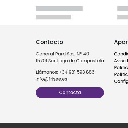
Contacto
Apar
General Pardiñas, Nº 40
Condi
15701 Santiago de Compostela
Aviso 
Políti
Llámanos: +34 981 593 886
Políti
info@frisee.es
Confi
Contacta