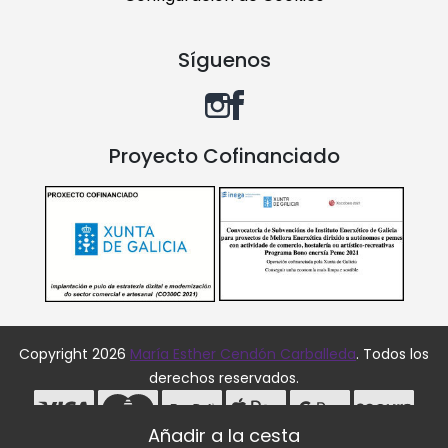
Síguenos
Proyecto Cofinanciado
Copyright 2026
María Esther Cendón Carballeda
. Todos los
derechos reservados.
Desarrollado por
MEIGASOFT
. Tecnología