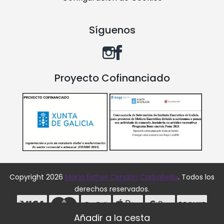
Síguenos
Proyecto Cofinanciado
Copyright 2026
María Esther Cendón Carballeda
. Todos los
derechos reservados.
Desarrollado por
MEIGASOFT
. Tecnología