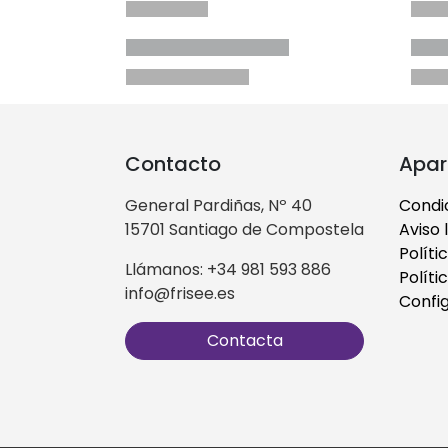
Contacto
Apar
General Pardiñas, Nº 40
Condi
15701 Santiago de Compostela
Aviso 
Políti
Llámanos: +34 981 593 886
Políti
info@frisee.es
Confi
Contacta