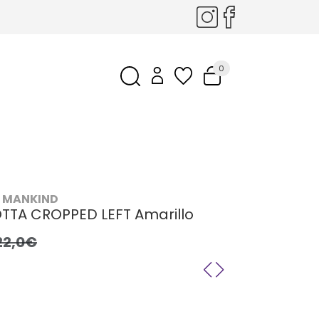
0
L MANKIND
OTTA CROPPED LEFT Amarillo
22,0€