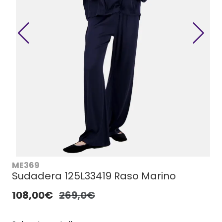
ME369
Sudadera 125L33419 Raso Marino
108,00€
269,0€