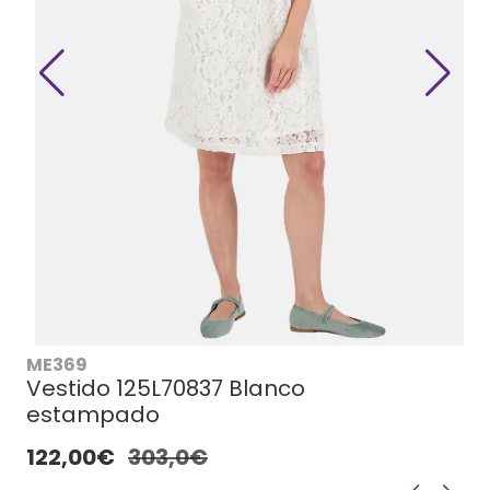
ME369
Vestido 125L70837 Blanco
estampado
122,00€
303,0€