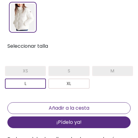
Seleccionar talla
XS
S
M
L
XL
¡Pídelo ya!