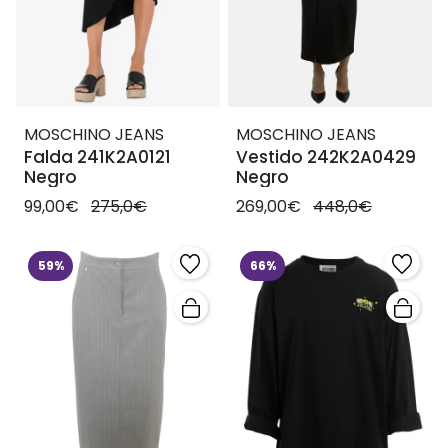
MOSCHINO JEANS
MOSCHINO JEANS
Falda 241K2A0121
Vestido 242K2A0429
Negro
Negro
99,00€
275,0€
269,00€
448,0€
59%
66%