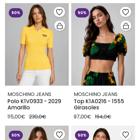
50%
50%
MOSCHINO JEANS
MOSCHINO JEANS
Polo K1V0933 - 2029
Top K1A0216 - 1555
Amarillo
Girasoles
115,00€
230,0€
97,00€
194,0€
50%
50%