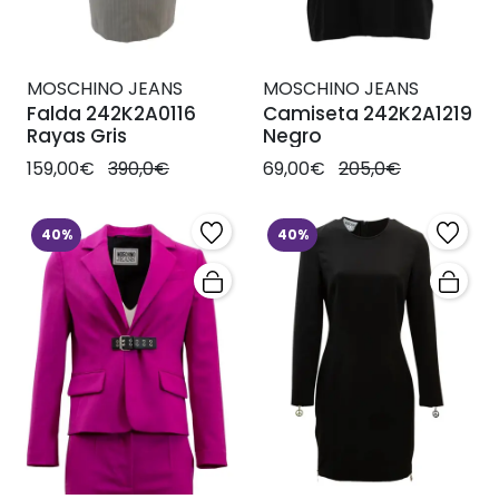
MOSCHINO JEANS
MOSCHINO JEANS
Falda 242K2A0116
Camiseta 242K2A1219
Rayas Gris
Negro
159,00€
390,0€
69,00€
205,0€
40%
40%