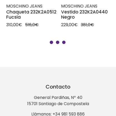
MOSCHINO JEANS
MOSCHINO JEANS
Chaqueta 232K2A0512
Vestido 232K2A0440
Fucsia
Negro
310,00€
516,0€
229,00€
381,0€
Contacto
General Pardiñas, Nº 40
15701 Santiago de Compostela
Llámanos: +34 981 593 886